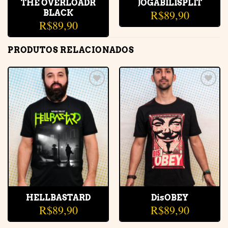
THE OVERLOADR
JOGABILISPLIT
R$
89,90
BLACK
R$
89,90
PRODUTOS RELACIONADOS
Adicionar
Adicionar
à lista de
à lista de
desejos
desejos
HELLBASTARD
DisOBEY
R$
89,90
R$
89,90