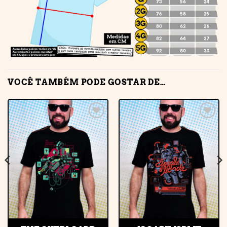
VOCÊ TAMBÉM PODE GOSTAR DE…
Adicionar
Adicionar
à lista de
à lista de
desejos
desejos