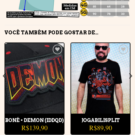
VOCÊ TAMBÉM PODE GOSTAR DE…
Adicionar
Adicionar
à lista de
à lista de
desejos
desejos
BONÉ • DEMON (IDDQD)
JOGABILISPLIT
R$
139,90
R$
89,90