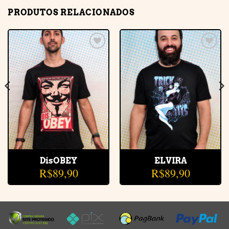
PRODUTOS RELACIONADOS
Adicionar
Adicionar
à lista de
à lista de
desejos
desejos
DisOBEY
ELVIRA
R$
89,90
R$
89,90