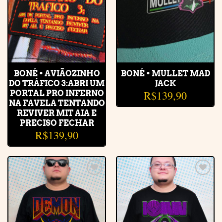
BONÉ • AVIÃOZINHO
BONÉ • MULLET MAD
DO TRÁFICO 3:ABRI UM
JACK
R$
139,90
PORTAL PRO INFERNO
NA FAVELA TENTANDO
REVIVER MIT AIA E
PRECISO FECHAR
R$
139,90
Adicionar
Adicionar
à lista de
à lista de
desejos
desejos