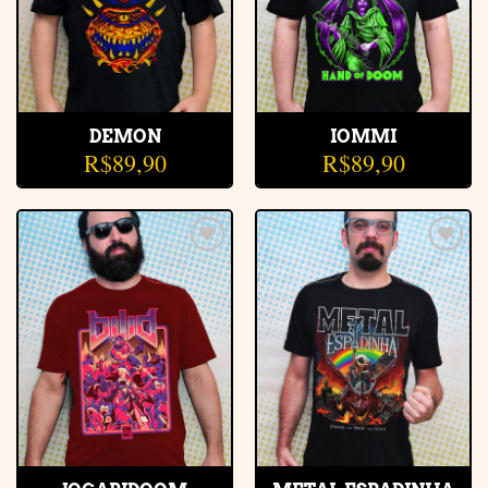
DEMON
IOMMI
R$
89,90
R$
89,90
Adicionar
Adicionar
à lista de
à lista de
desejos
desejos