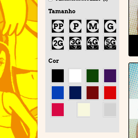
Tamanho
Cor
'
'
'
'
'
'
'
'
'
'
'