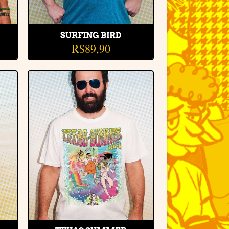
SURFING BIRD
R$
89,90
r
Adicionar
e
à lista de
desejos