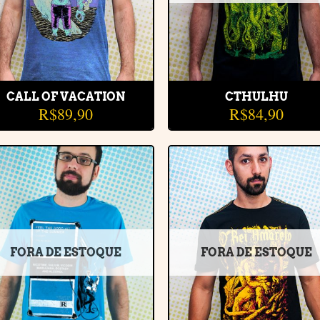
CALL OF VACATION
CTHULHU
R$
89,90
R$
84,90
Adicionar
Adiciona
à lista de
à lista d
desejos
desejos
FORA DE ESTOQUE
FORA DE ESTOQUE