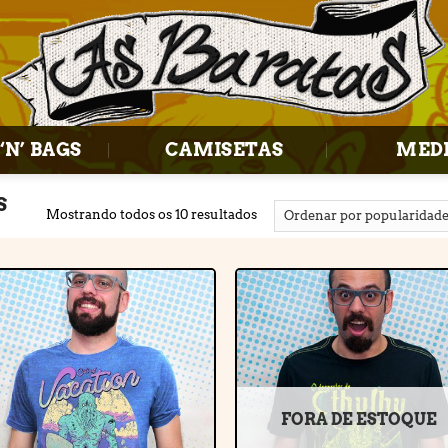
‘N’ BAGS
CAMISETAS
MED
S
Mostrando todos os 10 resultados
Adicionar
Adiciona
à lista de
à lista d
desejos
desejos
FORA DE ESTOQUE