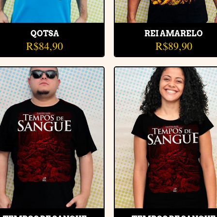
QOTSA
REI AMARELO
R$
84,90
R$
89,90
Adicionar
Adiciona
à lista de
à lista d
desejos
desejos