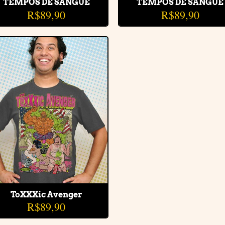
TEMPOS DE SANGUE
TEMPOS DE SANGUE
R$
89,90
R$
89,90
Adicionar
à lista de
desejos
ToXXXic Avenger
R$
89,90