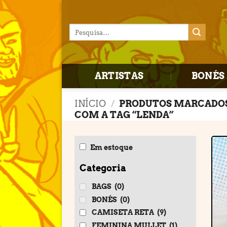
Skip
to
Pesquisar
content
por:
ARTISTAS
BONÉS 
INÍCIO
/
PRODUTOS MARCADO
COM A TAG “LENDA”
Em estoque
Categoria
BAGS
(0)
BONÉS
(0)
CAMISETA RETA
(9)
FEMININA MULLET
(1)