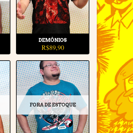
DEMÔNIOS
R$
89,90
r
Adicionar
e
à lista de
desejos
FORA DE ESTOQUE