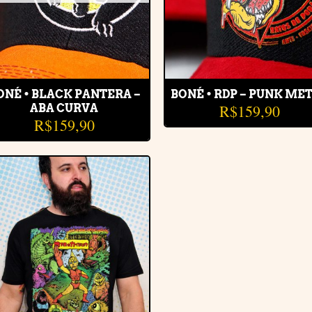
ONÉ • BLACK PANTERA –
BONÉ • RDP – PUNK ME
R$
159,90
ABA CURVA
R$
159,90
Adicionar
à lista de
desejos