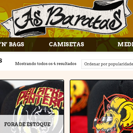
‘N’ BAGS
CAMISETAS
MED
S
Mostrando todos os 4 resultados
Adicionar
Adiciona
à lista de
à lista d
desejos
desejos
FORA DE ESTOQUE