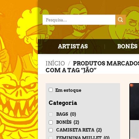
Skip
to
Pesquisar
content
por:
ARTISTAS
BONÉS 
INÍCIO
/
PRODUTOS MARCADO
COM A TAG “JÃO”
Em estoque
Categoria
BAGS
(0)
BONÉS
(2)
CAMISETA RETA
(2)
FEMININA MULLET
(0)