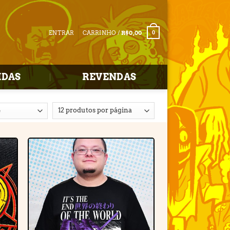
ENTRAR
CARRINHO /
R$
0,00
0
IDAS
REVENDAS
r
Adicionar
e
à lista de
desejos