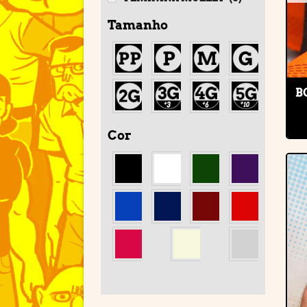
Tamanho
B
Cor
'
'
'
'
'
'
'
'
'
'
'