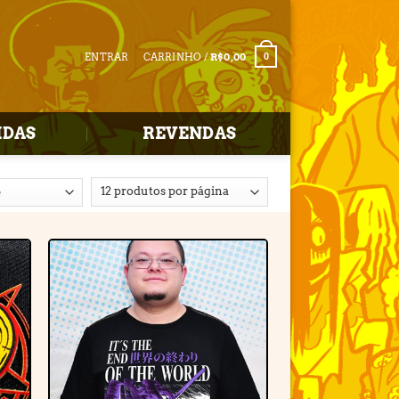
ENTRAR
CARRINHO /
R$
0,00
0
IDAS
REVENDAS
r
Adicionar
e
à lista de
desejos