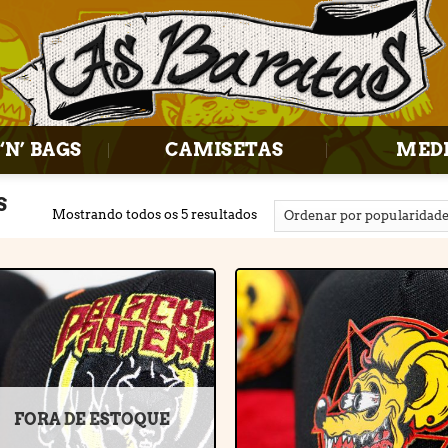
‘N’ BAGS
CAMISETAS
MED
S
Mostrando todos os 5 resultados
Adicionar
Adiciona
à lista de
à lista d
desejos
desejos
FORA DE ESTOQUE