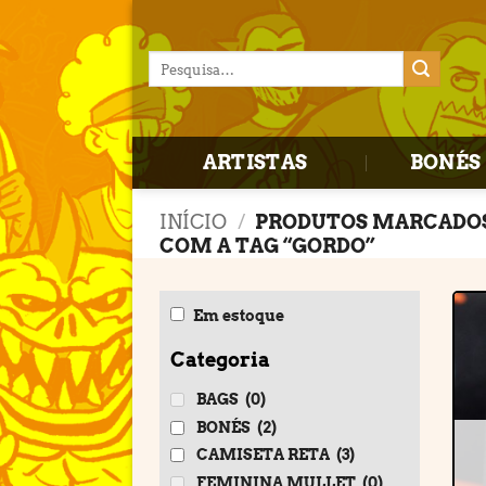
Skip
to
Pesquisar
content
por:
ARTISTAS
BONÉS 
INÍCIO
/
PRODUTOS MARCADO
COM A TAG “GORDO”
Em estoque
Categoria
BAGS
(0)
BONÉS
(2)
CAMISETA RETA
(3)
FEMININA MULLET
(0)