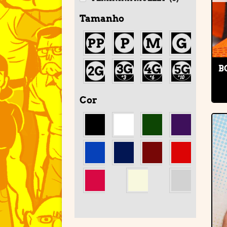
Tamanho
B
Cor
'
'
'
'
'
'
'
'
'
'
'