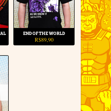
TAL
END OF THE WORLD
R$
89,90
r
e