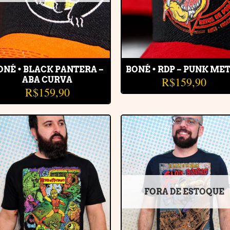
ONÉ • BLACK PANTERA –
BONÉ • RDP – PUNK ME
R$
159,90
ABA CURVA
R$
159,90
Adicionar
Adiciona
à lista de
à lista d
desejos
desejos
FORA DE ESTOQUE