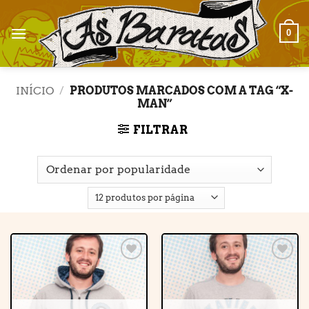
Skip
to
0
content
INÍCIO
/
PRODUTOS MARCADOS COM A TAG “X-
MAN”
FILTRAR
Adicionar
Adicionar
à lista de
à lista de
desejos
desejos