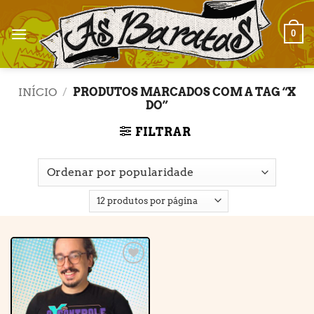
Skip
to
0
content
INÍCIO
/
PRODUTOS MARCADOS COM A TAG “X
DO”
FILTRAR
Adicionar
à lista de
desejos