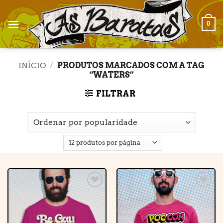
Skip
to
0
content
INÍCIO
/
PRODUTOS MARCADOS COM A TAG
“WATERS”
FILTRAR
Adicionar
Adicionar
à lista de
à lista de
desejos
desejos