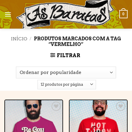
Skip
to
0
content
INÍCIO
/
PRODUTOS MARCADOS COM A TAG
“VERMELHO”
FILTRAR
Adicionar
Adicionar
à lista de
à lista de
desejos
desejos