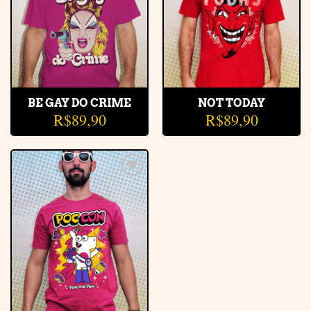
BE GAY DO CRIME
NOT TODAY
R$
89,90
R$
89,90
Adicionar
à lista de
desejos