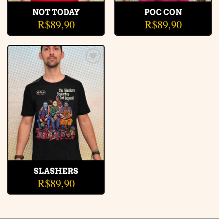
NOT TODAY
POC CON
R$
89,90
R$
89,90
Adicionar
à lista de
desejos
SLASHERS
R$
89,90