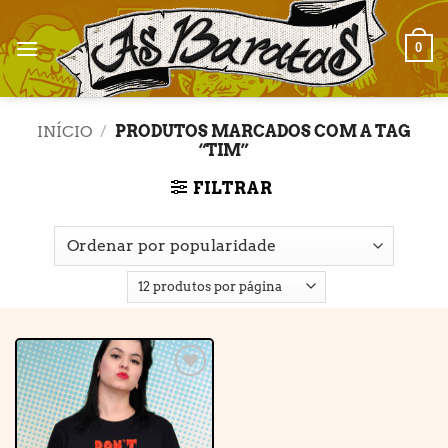
Skip
to
0
content
INÍCIO
/
PRODUTOS MARCADOS COM A TAG
“TIM”
FILTRAR
Adicionar
à lista de
desejos