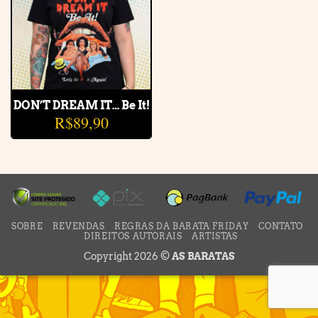
DON’T DREAM IT… Be It!
R$
89,90
SOBRE
REVENDAS
REGRAS DA BARATA FRIDAY
CONTATO
DIREITOS AUTORAIS
ARTISTAS
Copyright 2026 ©
AS BARATAS