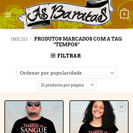
Skip
to
0
content
INÍCIO
/
PRODUTOS MARCADOS COM A TAG
“TEMPOS”
FILTRAR
Adicionar
Adicionar
à lista de
à lista de
desejos
desejos