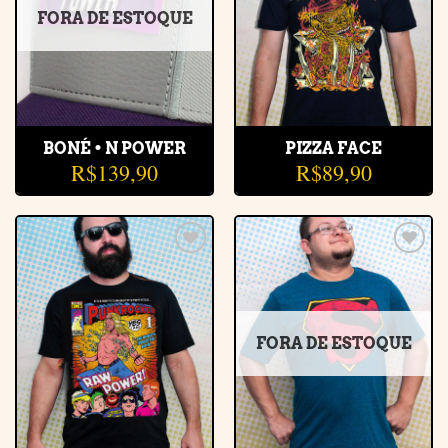
FORA DE ESTOQUE
BONÉ • N POWER
PIZZA FACE
R$
139,90
R$
89,90
Adicionar
Adicionar
à lista de
à lista de
desejos
desejos
FORA DE ESTOQUE