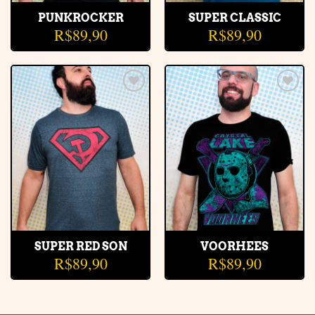
PUNKROCKER
SUPER CLASSIC
R$
89,90
R$
89,90
Adicionar
Adicionar
à lista de
à lista de
desejos
desejos
SUPER RED SON
VOORHEES
R$
89,90
R$
89,90