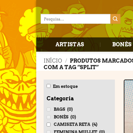
Skip
to
Pesquisar
content
por:
ARTISTAS
BONÉS 
INÍCIO
/
PRODUTOS MARCADO
COM A TAG “SPLIT”
Em estoque
Categoria
BAGS
(0)
BONÉS
(0)
CAMISETA RETA
(4)
FEMININA MULLET
(0)