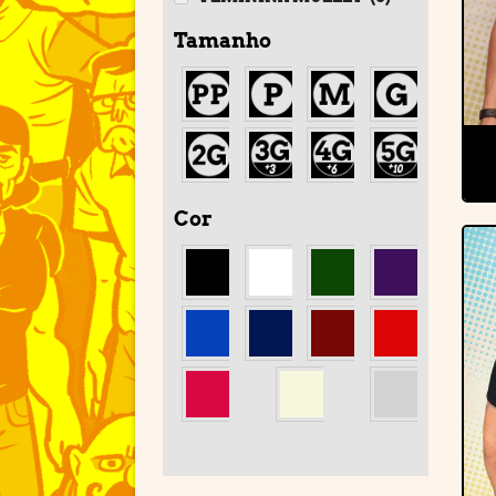
Tamanho
Cor
'
'
'
'
'
'
'
'
'
'
'