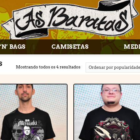
‘N’ BAGS
CAMISETAS
MED
S
Mostrando todos os 4 resultados
Adicionar
Adiciona
à lista de
à lista d
desejos
desejos