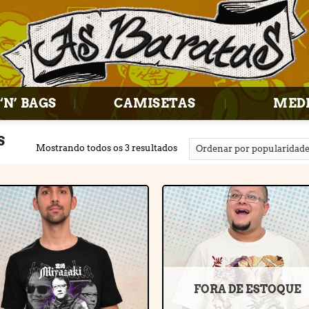
‘N’ BAGS
CAMISETAS
MED
S
Mostrando todos os 3 resultados
Adicionar
Adiciona
à lista de
à lista d
desejos
desejos
FORA DE ESTOQUE