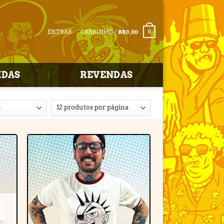
ENTRAR
CARRINHO /
R$
0,00
0
IDAS
REVENDAS
r
Adicionar
e
à lista de
desejos