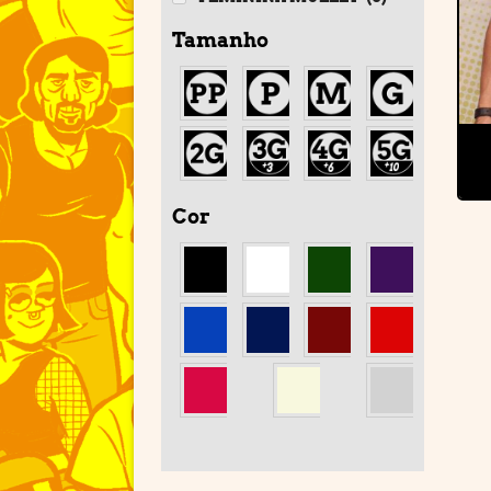
Tamanho
Cor
'
'
'
'
'
'
'
'
'
'
'