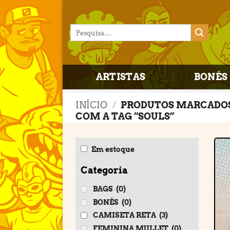
Skip
to
Pesquisar
content
por:
ARTISTAS
BONÉS 
INÍCIO
/
PRODUTOS MARCADO
COM A TAG “SOULS”
Em estoque
Categoria
BAGS
(0)
BONÉS
(0)
CAMISETA RETA
(3)
FEMININA MULLET
(0)