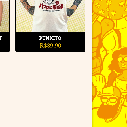
T
PUNKITO
R$
89,90