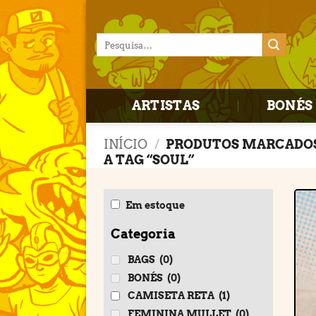
Skip
to
Pesquisar
content
por:
ARTISTAS
BONÉS 
INÍCIO
/
PRODUTOS MARCADO
A TAG “SOUL”
Em estoque
Categoria
BAGS
(0)
BONÉS
(0)
CAMISETA RETA
(1)
FEMININA MULLET
(0)