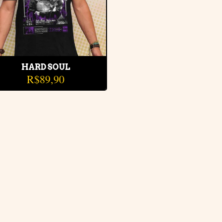
HARD SOUL
R$
89,90