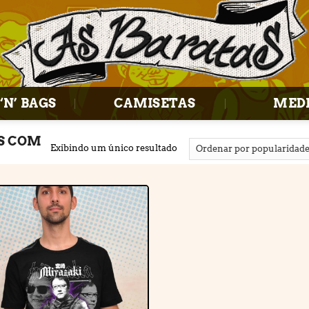
‘N’ BAGS
CAMISETAS
MED
S COM
Exibindo um único resultado
Adicionar
à lista de
desejos