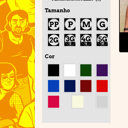
Tamanho
Cor
'
'
'
'
'
'
'
'
'
'
'