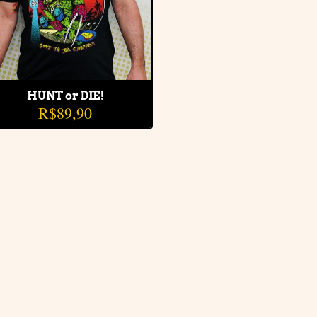
HUNT or DIE!
R$
89,90