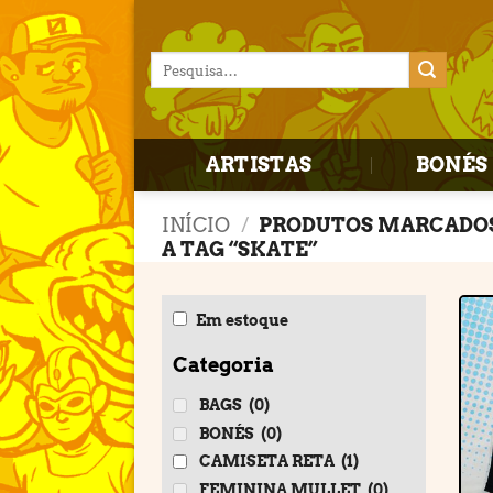
Skip
to
Pesquisar
content
por:
ARTISTAS
BONÉS 
INÍCIO
/
PRODUTOS MARCADO
A TAG “SKATE”
Em estoque
Categoria
BAGS
(0)
BONÉS
(0)
CAMISETA RETA
(1)
FEMININA MULLET
(0)