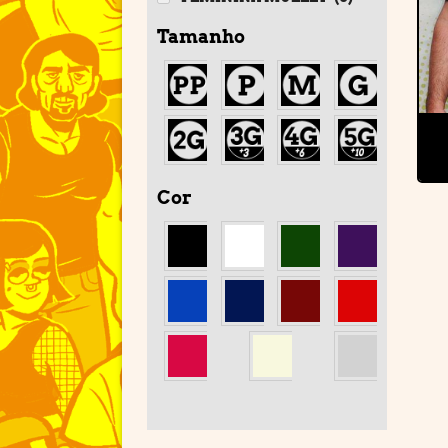
Tamanho
Cor
'
'
'
'
'
'
'
'
'
'
'