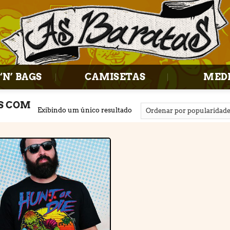
‘N’ BAGS
CAMISETAS
MED
S COM
Exibindo um único resultado
Adicionar
à lista de
desejos