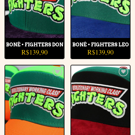
BONÉ • FIGHTERS DON
BONÉ • FIGHTERS LEO
R$
139,90
R$
139,90
Adicionar
Adicionar
à lista de
à lista de
desejos
desejos