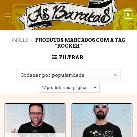
Skip
to
0
content
INÍCIO
/
PRODUTOS MARCADOS COM A TAG
“ROCKER”
FILTRAR
Adicionar
Adicionar
à lista de
à lista de
desejos
desejos