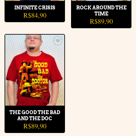
INFINITE CRISIS
ROCK AROUND THE
R$
84,90
TIME
R$
89,90
Adicionar
à lista de
desejos
THE GOOD THE BAD
AND THE DOC
R$
89,90