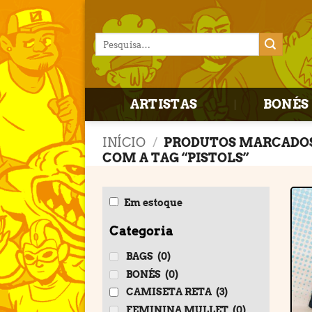
Skip
to
Pesquisar
content
por:
ARTISTAS
BONÉS 
INÍCIO
/
PRODUTOS MARCADO
COM A TAG “PISTOLS”
Em estoque
Categoria
BAGS
(0)
BONÉS
(0)
CAMISETA RETA
(3)
FEMININA MULLET
(0)