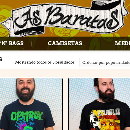
‘N’ BAGS
CAMISETAS
MED
S
Mostrando todos os 3 resultados
Adicionar
Adiciona
à lista de
à lista d
desejos
desejos