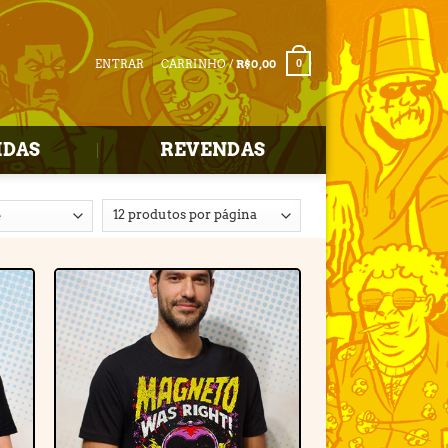
ENTRAR
CARRINHO /
R$
0,00
0
IDAS
REVENDAS
r
Adicionar
e
à lista de
desejos