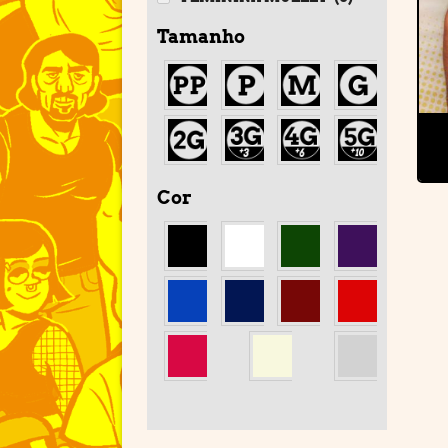
Tamanho
Cor
'
'
'
'
'
'
'
'
'
'
'