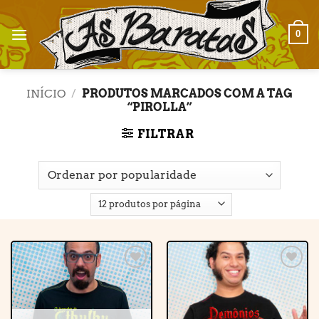
Skip
to
0
content
INÍCIO
/
PRODUTOS MARCADOS COM A TAG
“PIROLLA”
FILTRAR
Adicionar
Adicionar
à lista de
à lista de
desejos
desejos