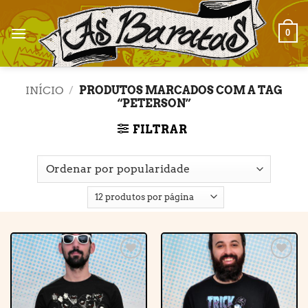
Skip
to
0
content
INÍCIO
/
PRODUTOS MARCADOS COM A TAG
“PETERSON”
FILTRAR
Adicionar
Adicionar
à lista de
à lista de
desejos
desejos