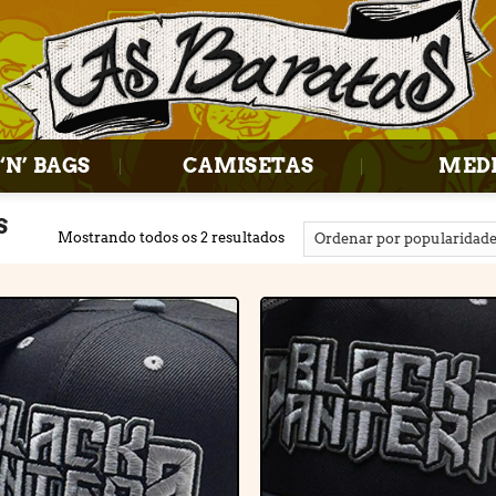
‘N’ BAGS
CAMISETAS
MED
S
Mostrando todos os 2 resultados
Adicionar
Adiciona
à lista de
à lista d
desejos
desejos