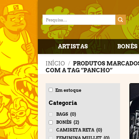
Skip
to
Pesquisar
content
por:
ARTISTAS
BONÉS 
INÍCIO
/
PRODUTOS MARCADO
COM A TAG “PANCHO”
Em estoque
Categoria
BAGS
(0)
BONÉS
(2)
CAMISETA RETA
(0)
FEMININA MULLET
(0)