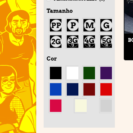
Tamanho
B
Cor
'
'
'
'
'
'
'
'
'
'
'