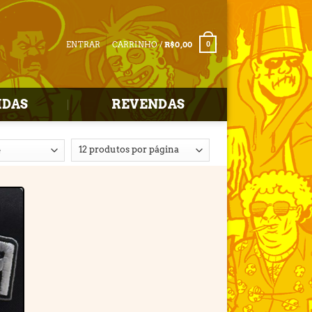
ENTRAR
CARRINHO /
R$
0,00
0
IDAS
REVENDAS
r
e