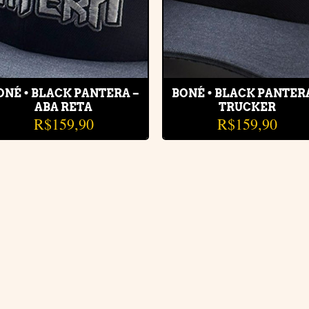
ONÉ • BLACK PANTERA –
BONÉ • BLACK PANTER
ABA RETA
TRUCKER
R$
159,90
R$
159,90