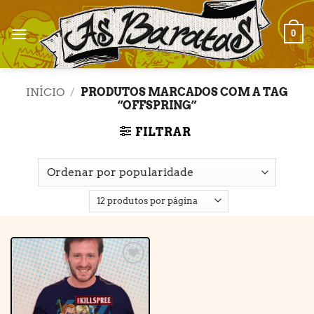
Skip
to
0
content
INÍCIO
/
PRODUTOS MARCADOS COM A TAG
“OFFSPRING”
FILTRAR
Adicionar
à lista de
desejos