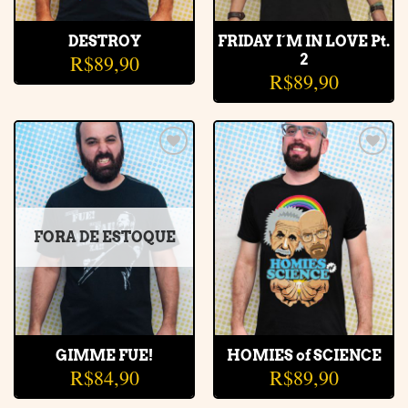
DESTROY
FRIDAY I´M IN LOVE Pt.
R$
89,90
2
R$
89,90
Adicionar
Adicionar
à lista de
à lista de
desejos
desejos
FORA DE ESTOQUE
GIMME FUE!
HOMIES of SCIENCE
R$
84,90
R$
89,90