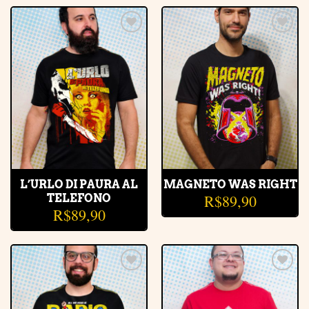
Adicionar
Adicionar
à lista de
à lista de
desejos
desejos
L’URLO DI PAURA AL
MAGNETO WAS RIGHT
R$
89,90
TELEFONO
R$
89,90
Adicionar
Adicionar
à lista de
à lista de