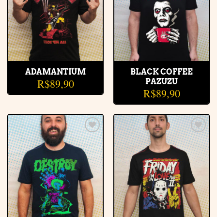
ADAMANTIUM
BLACK COFFEE
R$
89,90
PAZUZU
R$
89,90
Adicionar
Adicionar
à lista de
à lista de
desejos
desejos