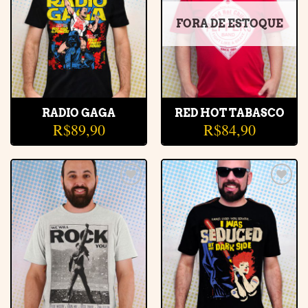
desejos
desejos
FORA DE ESTOQUE
RADIO GAGA
RED HOT TABASCO
R$
89,90
R$
84,90
Adicionar
Adicionar
à lista de
à lista de
desejos
desejos