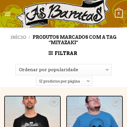
Skip
to
0
content
INÍCIO
/
PRODUTOS MARCADOS COM A TAG
“MIYAZAKI”
FILTRAR
Adicionar
Adicionar
à lista de
à lista de
desejos
desejos