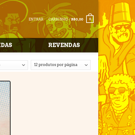
ENTRAR
CARRINHO /
R$
0,00
0
IDAS
REVENDAS
r
e