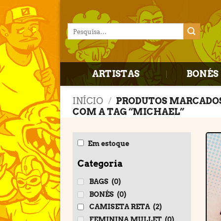
Skip
to
Pesquisar
content
por:
ARTISTAS
BONÉS 
INÍCIO
/
PRODUTOS MARCADO
COM A TAG “MICHAEL”
Em estoque
Categoria
BAGS
(0)
BONÉS
(0)
CAMISETA RETA
(2)
FEMININA MULLET
(0)