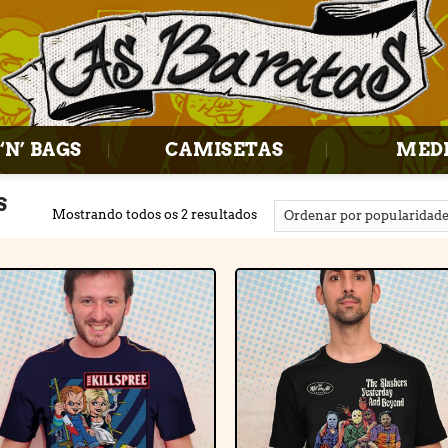
‘N’ BAGS
CAMISETAS
MED
S
Mostrando todos os 2 resultados
Adicionar
Adiciona
à lista de
à lista d
desejos
desejos