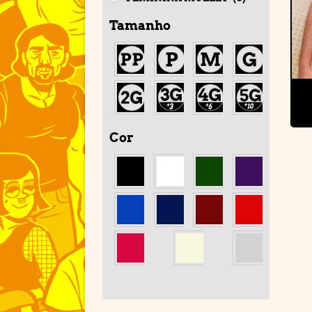
Tamanho
Cor
'
'
'
'
'
'
'
'
'
'
'