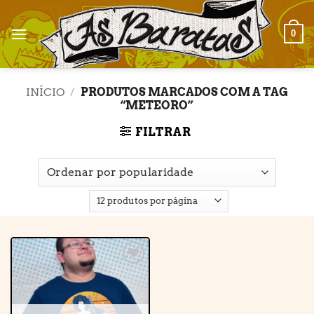
Skip
to
0
content
INÍCIO
/
PRODUTOS MARCADOS COM A TAG
“METEORO”
FILTRAR
Adicionar
à lista de
desejos