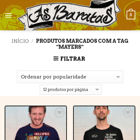
Skip
to
0
content
INÍCIO
/
PRODUTOS MARCADOS COM A TAG
“MAYERS”
FILTRAR
Adicionar
Adicionar
à lista de
à lista de
desejos
desejos