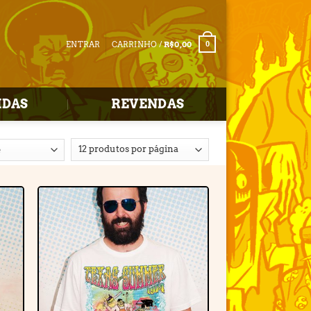
ENTRAR
CARRINHO /
R$
0,00
0
IDAS
REVENDAS
r
Adicionar
e
à lista de
desejos