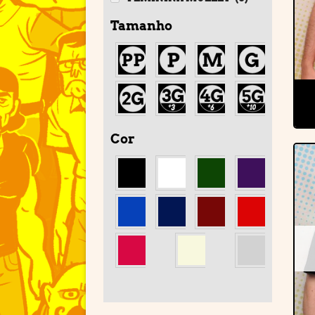
Tamanho
Cor
'
'
'
'
'
'
'
'
'
'
'