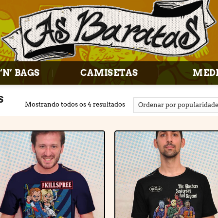
‘N’ BAGS
CAMISETAS
MED
S
Mostrando todos os 4 resultados
Adicionar
Adiciona
à lista de
à lista d
desejos
desejos