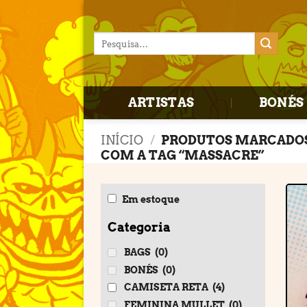
Skip
to
Pesquisar
content
por:
ARTISTAS
BONÉS 
INÍCIO
/
PRODUTOS MARCADO
COM A TAG “MASSACRE”
Em estoque
Categoria
BAGS
(0)
BONÉS
(0)
CAMISETA RETA
(4)
FEMININA MULLET
(0)