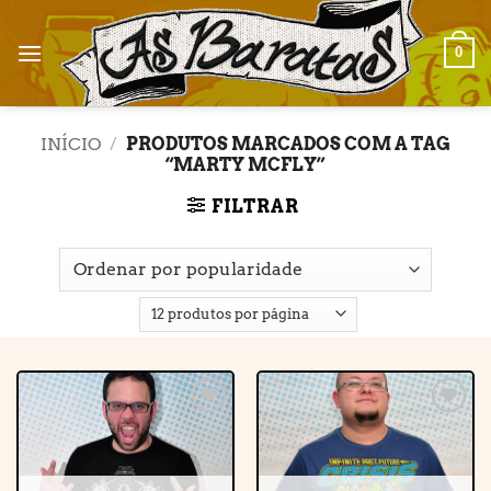
Skip
to
0
content
INÍCIO
/
PRODUTOS MARCADOS COM A TAG
“MARTY MCFLY”
FILTRAR
Adicionar
Adicionar
à lista de
à lista de
desejos
desejos