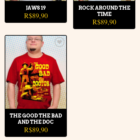
JAWS 19
ROCK AROUND THE
R$
89,90
TIME
R$
89,90
Adicionar
à lista de
desejos
THE GOOD THE BAD
AND THE DOC
R$
89,90