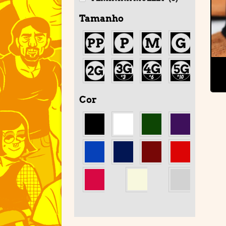
Tamanho
Cor
'
'
'
'
'
'
'
'
'
'
'