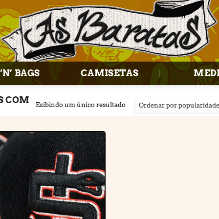
‘N’ BAGS
CAMISETAS
MED
S COM
Exibindo um único resultado
Adicionar
à lista de
desejos