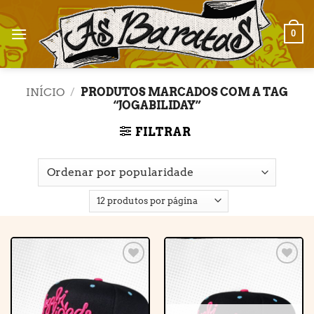
Skip
to
0
content
INÍCIO
/
PRODUTOS MARCADOS COM A TAG
“JOGABILIDAY”
FILTRAR
Adicionar
Adicionar
à lista de
à lista de
desejos
desejos