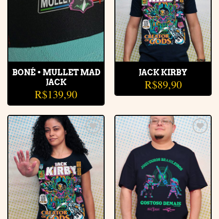
BONÉ • MULLET MAD
JACK KIRBY
R$
89,90
JACK
R$
139,90
Adicionar
Adicionar
à lista de
à lista de
desejos
desejos