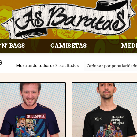
‘N’ BAGS
CAMISETAS
MED
S
Mostrando todos os 2 resultados
Adicionar
Adiciona
à lista de
à lista d
desejos
desejos