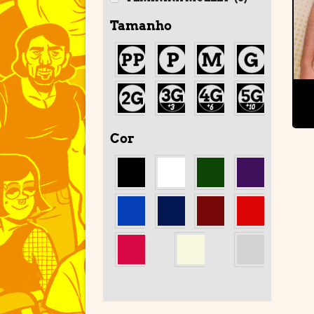
Tamanho
Cor
'
'
'
'
'
'
'
'
'
'
'