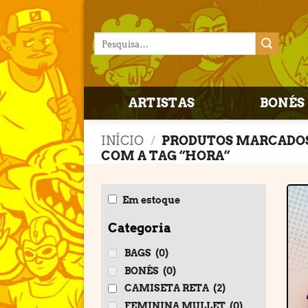
Skip
to
Pesquisar
content
por:
ARTISTAS
BONÉS 
INÍCIO
/
PRODUTOS MARCADO
COM A TAG “HORA”
Em estoque
Categoria
BAGS
(0)
BONÉS
(0)
CAMISETA RETA
(2)
FEMININA MULLET
(0)