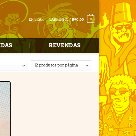
ENTRAR
CARRINHO /
R$
0,00
0
IDAS
REVENDAS
r
e