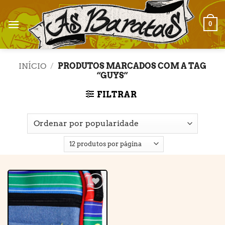
Skip
to
0
content
INÍCIO
/
PRODUTOS MARCADOS COM A TAG
“GUYS”
FILTRAR
Adicionar
à lista de
desejos