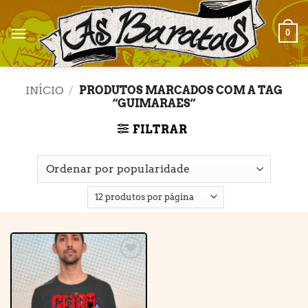
Skip
to
0
content
INÍCIO
/
PRODUTOS MARCADOS COM A TAG
“GUIMARAES”
FILTRAR
Adicionar
à lista de
desejos