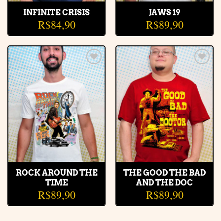
INFINITE CRISIS
JAWS 19
R$
84,90
R$
89,90
Adicionar
Adicionar
à lista de
à lista de
desejos
desejos
ROCK AROUND THE
THE GOOD THE BAD
TIME
AND THE DOC
R$
89,90
R$
89,90