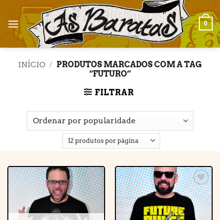
Skip
to
0
content
INÍCIO
/
PRODUTOS MARCADOS COM A TAG
“FUTURO”
FILTRAR
Adicionar
Adicionar
à lista de
à lista de
desejos
desejos