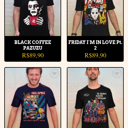
BLACK COFFEE
FRIDAY I´M IN LOVE Pt.
PAZUZU
2
R$
89,90
R$
89,90
Adicionar
Adicionar
à lista de
à lista de
desejos
desejos