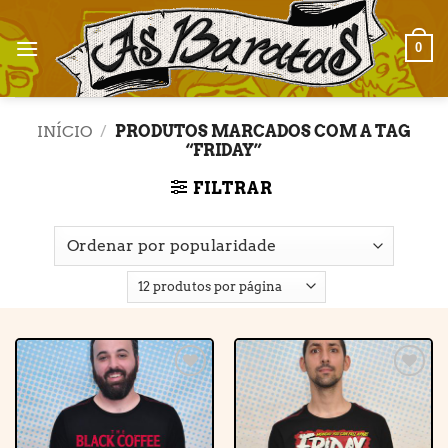
Skip
to
0
content
INÍCIO
/
PRODUTOS MARCADOS COM A TAG
“FRIDAY”
FILTRAR
Adicionar
Adicionar
à lista de
à lista de
desejos
desejos