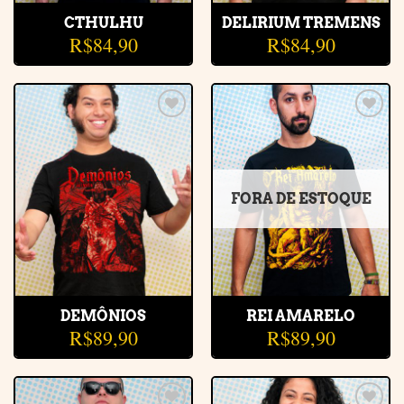
CTHULHU
DELIRIUM TREMENS
R$
84,90
R$
84,90
Adicionar
Adicionar
à lista de
à lista de
desejos
desejos
FORA DE ESTOQUE
DEMÔNIOS
REI AMARELO
R$
89,90
R$
89,90