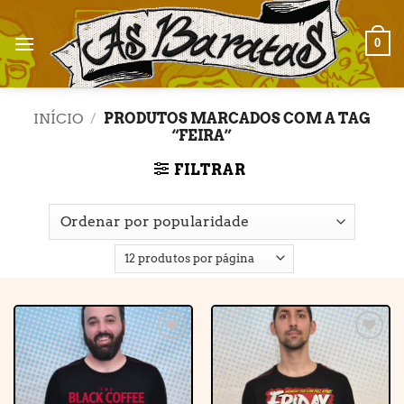
Skip
to
0
content
INÍCIO
/
PRODUTOS MARCADOS COM A TAG
“FEIRA”
FILTRAR
Adicionar
Adicionar
à lista de
à lista de
desejos
desejos