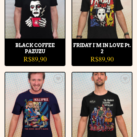
BLACK COFFEE
FRIDAY I´M IN LOVE Pt.
PAZUZU
2
R$
89,90
R$
89,90
Adicionar
Adicionar
à lista de
à lista de
desejos
desejos