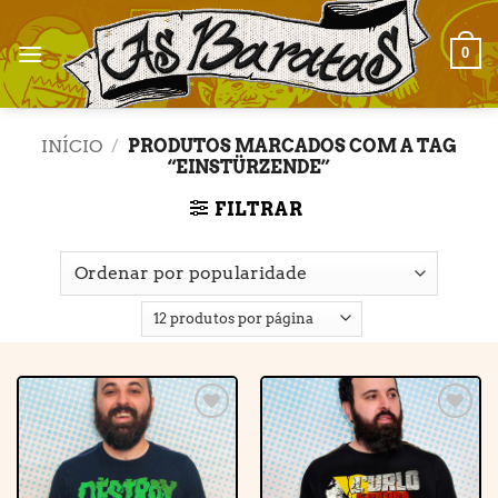
Skip
to
0
content
INÍCIO
/
PRODUTOS MARCADOS COM A TAG
“EINSTÜRZENDE”
FILTRAR
Adicionar
Adicionar
à lista de
à lista de
desejos
desejos