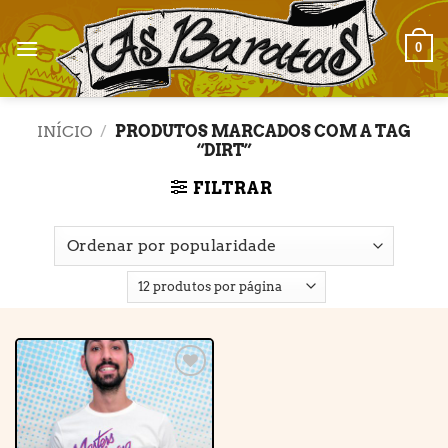
Skip
to
0
content
INÍCIO
/
PRODUTOS MARCADOS COM A TAG
“DIRT”
FILTRAR
Adicionar
à lista de
desejos