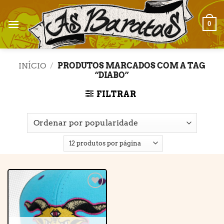
Skip
to
0
content
INÍCIO
/
PRODUTOS MARCADOS COM A TAG
“DIABO”
FILTRAR
Adicionar
à lista de
desejos