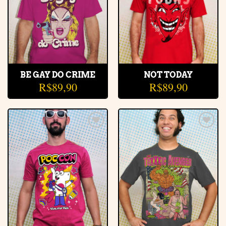
BE GAY DO CRIME
NOT TODAY
R$
89,90
R$
89,90
Adicionar
Adicionar
à lista de
à lista de
desejos
desejos