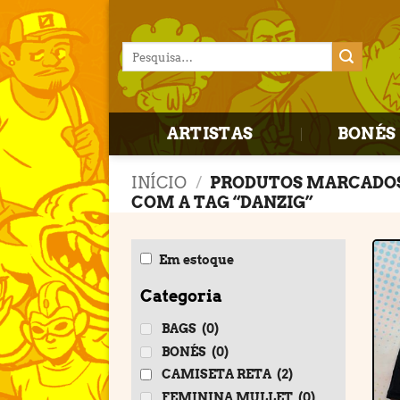
Skip
to
Pesquisar
content
por:
ARTISTAS
BONÉS 
INÍCIO
/
PRODUTOS MARCADO
COM A TAG “DANZIG”
Em estoque
Categoria
BAGS
(0)
BONÉS
(0)
CAMISETA RETA
(2)
FEMININA MULLET
(0)