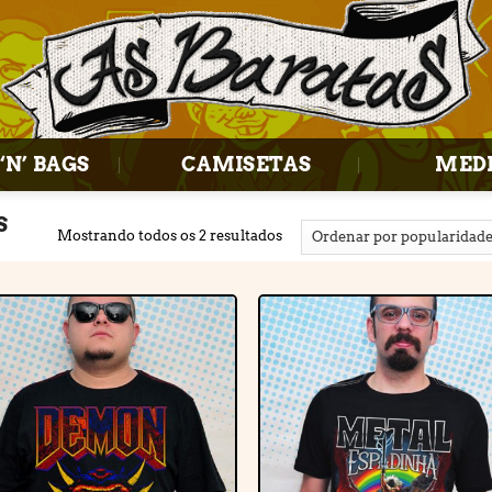
‘N’ BAGS
CAMISETAS
MED
S
Mostrando todos os 2 resultados
Adicionar
Adiciona
à lista de
à lista d
desejos
desejos