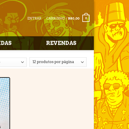
ENTRAR
CARRINHO /
R$
0,00
0
IDAS
REVENDAS
r
e