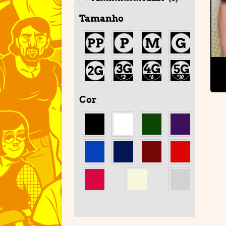
Tamanho
Cor
'
'
'
'
'
'
'
'
'
'
'