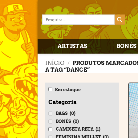
Skip
to
Pesquisar
content
por:
ARTISTAS
BONÉS 
INÍCIO
/
PRODUTOS MARCADO
A TAG “DANCE”
Em estoque
Categoria
BAGS
(0)
BONÉS
(0)
CAMISETA RETA
(1)
FEMININA MULLET
(0)