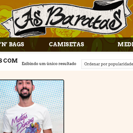
‘N’ BAGS
CAMISETAS
MED
S COM
Exibindo um único resultado
Adicionar
à lista de
desejos