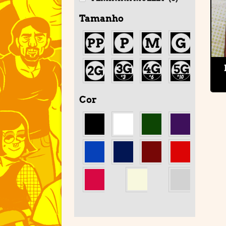
Tamanho
Cor
'
'
'
'
'
'
'
'
'
'
'