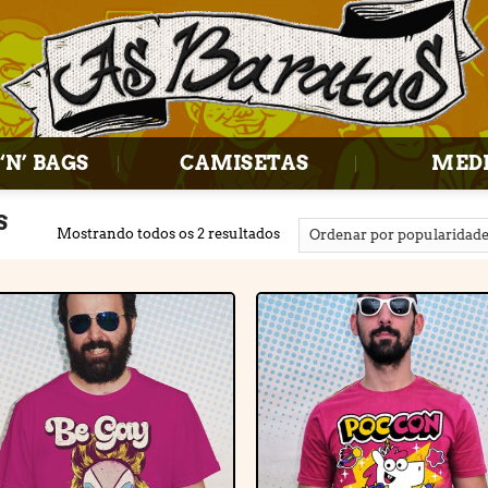
‘N’ BAGS
CAMISETAS
MED
S
Mostrando todos os 2 resultados
Adicionar
Adiciona
à lista de
à lista d
desejos
desejos