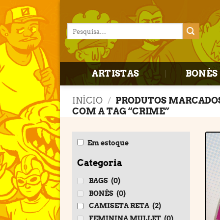
Skip
to
Pesquisar
content
por:
ARTISTAS
BONÉS 
INÍCIO
/
PRODUTOS MARCADO
COM A TAG “CRIME”
Em estoque
Categoria
BAGS
(0)
BONÉS
(0)
CAMISETA RETA
(2)
FEMININA MULLET
(0)