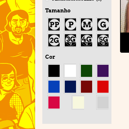
Tamanho
Cor
'
'
'
'
'
'
'
'
'
'
'