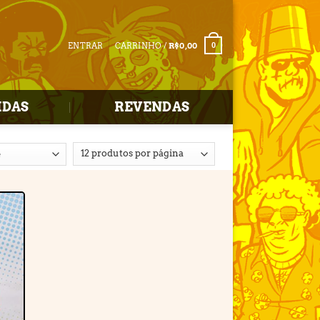
ENTRAR
CARRINHO /
R$
0,00
0
IDAS
REVENDAS
r
e