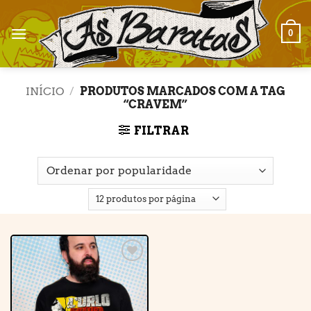
Skip
to
0
content
INÍCIO
/
PRODUTOS MARCADOS COM A TAG
“CRAVEM”
FILTRAR
Adicionar
à lista de
desejos